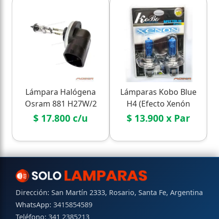
Lámpara Halógena
Lámparas Kobo Blue
Osram 881 H27W/2
H4 (Efecto Xenón
(12V 27W) - Auxiliares
Económico)
$ 17.800 c/u
$ 13.900 x Par
Dirección: San Martín 2333, Rosario, Santa Fe, Argentina
WhatsApp:
3415854589
Teléfono:
341 2385213