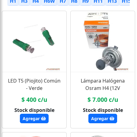
H1
H3
H4
H6W
H7
H8
H9
H11
H13
H15
LED T5 (Piojito) Común
Lámpara Halógena
- Verde
Osram H4 (12V
60/55W) - Estándar
$ 400 c/u
$ 7.000 c/u
Original
Stock disponible
Stock disponible
Agregar
Agregar